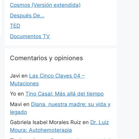
Cosmos (Versión extendida)
Después De…
TED
Documentos TV
Comentarios y opiniones
Javi
en
Las Cinco Claves 04 –
Mutaciones
Yo
en
Tino Casal: Más allá del tiempo
Mavi
en
Diana, nuestra madre: su vida y
legado
Gabriela Isabel Morales Ruiz
en
Dr. Luiz
Moura: Autohemoterapia