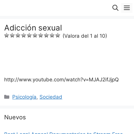
Saltar
M
al
contenido
Adicción sexual
(Valora del 1 al 10)
http://www.youtube.com/watch?v=MJAJ2ifJjpQ
Categorías
Psicología
,
Sociedad
Nuevos