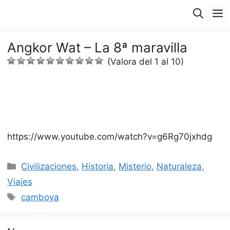
Saltar
M
al
contenido
Angkor Wat – La 8ª maravilla
(Valora del 1 al 10)
https://www.youtube.com/watch?v=g6Rg70jxhdg
Categorías
Civilizaciones
,
Historia
,
Misterio
,
Naturaleza
,
Viajes
Etiquetas
camboya