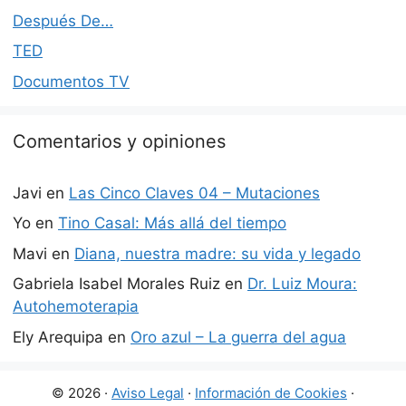
Después De…
TED
Documentos TV
Comentarios y opiniones
Javi
en
Las Cinco Claves 04 – Mutaciones
Yo
en
Tino Casal: Más allá del tiempo
Mavi
en
Diana, nuestra madre: su vida y legado
Gabriela Isabel Morales Ruiz
en
Dr. Luiz Moura:
Autohemoterapia
Ely Arequipa
en
Oro azul – La guerra del agua
© 2026 ·
Aviso Legal
·
Información de Cookies
·