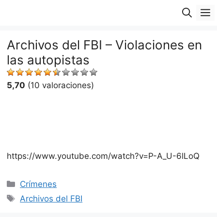
Saltar
M
al
contenido
Archivos del FBI – Violaciones en
las autopistas
5,70
(10 valoraciones)
https://www.youtube.com/watch?v=P-A_U-6lLoQ
Categorías
Crímenes
Etiquetas
Archivos del FBI