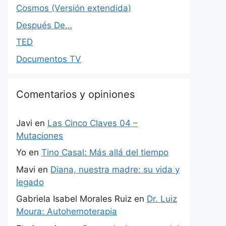
Cosmos (Versión extendida)
Después De…
TED
Documentos TV
Comentarios y opiniones
Javi
en
Las Cinco Claves 04 –
Mutaciones
Yo
en
Tino Casal: Más allá del tiempo
Mavi
en
Diana, nuestra madre: su vida y
legado
Gabriela Isabel Morales Ruiz
en
Dr. Luiz
Moura: Autohemoterapia