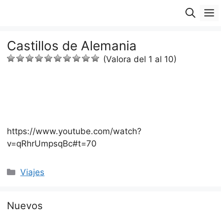
Saltar
M
al
contenido
Castillos de Alemania
(Valora del 1 al 10)
https://www.youtube.com/watch?
v=qRhrUmpsqBc#t=70
Categorías
Viajes
Nuevos