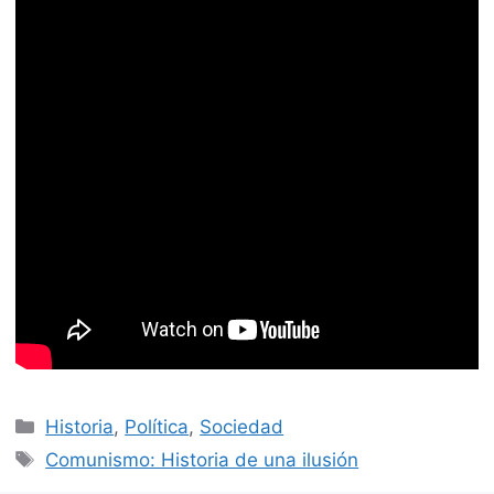
Categorías
Historia
,
Política
,
Sociedad
Etiquetas
Comunismo: Historia de una ilusión