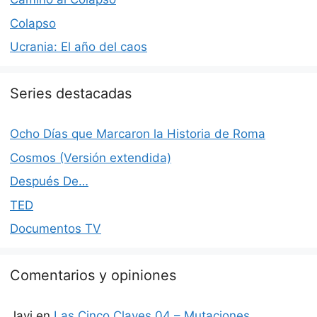
Colapso
Ucrania: El año del caos
Series destacadas
Ocho Días que Marcaron la Historia de Roma
Cosmos (Versión extendida)
Después De…
TED
Documentos TV
Comentarios y opiniones
Javi
en
Las Cinco Claves 04 – Mutaciones