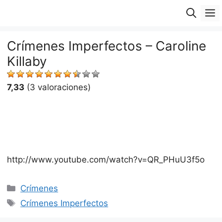
Saltar
M
al
contenido
Crímenes Imperfectos – Caroline
Killaby
7,33
(3 valoraciones)
http://www.youtube.com/watch?v=QR_PHuU3f5o
Categorías
Crímenes
Etiquetas
Crímenes Imperfectos