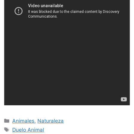
Categorías
Animales
,
Naturaleza
Etiquetas
Duelo Animal