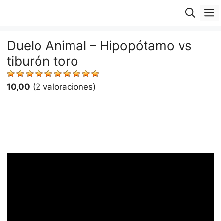
Saltar
M
al
contenido
Duelo Animal – Hipopótamo vs
tiburón toro
10,00
(2 valoraciones)