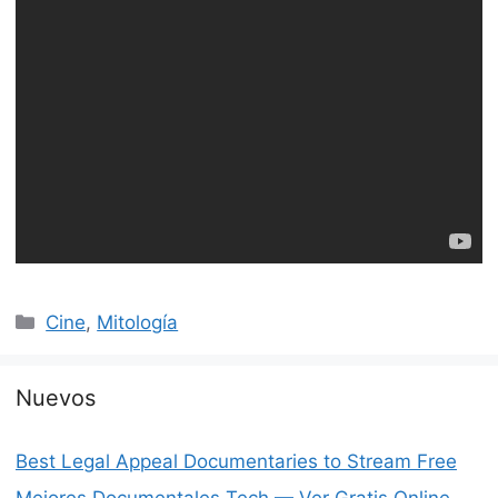
Categorías
Cine
,
Mitología
Nuevos
Best Legal Appeal Documentaries to Stream Free