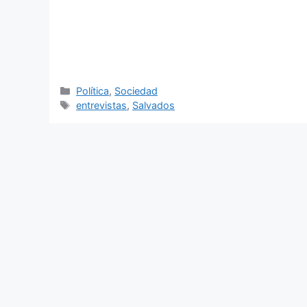
Categorías
Política
,
Sociedad
Etiquetas
entrevistas
,
Salvados