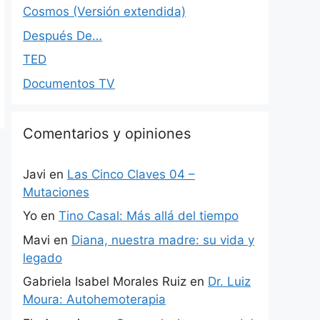
Cosmos (Versión extendida)
Después De…
TED
Documentos TV
Comentarios y opiniones
Javi
en
Las Cinco Claves 04 –
Mutaciones
Yo
en
Tino Casal: Más allá del tiempo
Mavi
en
Diana, nuestra madre: su vida y
legado
Gabriela Isabel Morales Ruiz
en
Dr. Luiz
Moura: Autohemoterapia