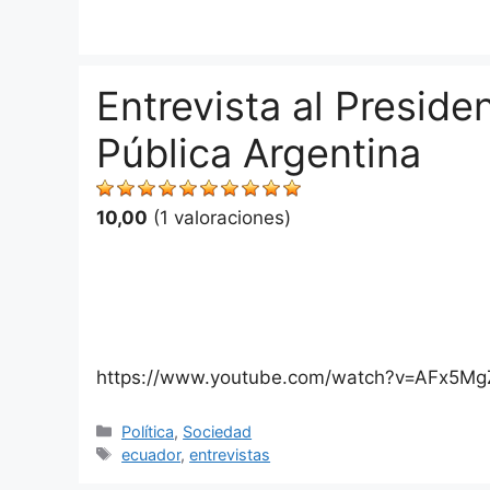
Saltar
al
contenido
Entrevista al Preside
Pública Argentina
10,00
(1 valoraciones)
https://www.youtube.com/watch?v=AFx5M
Categorías
Política
,
Sociedad
Etiquetas
ecuador
,
entrevistas