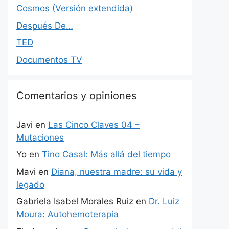
Cosmos (Versión extendida)
Después De…
TED
Documentos TV
Comentarios y opiniones
Javi
en
Las Cinco Claves 04 –
Mutaciones
Yo
en
Tino Casal: Más allá del tiempo
Mavi
en
Diana, nuestra madre: su vida y
legado
Gabriela Isabel Morales Ruiz
en
Dr. Luiz
Moura: Autohemoterapia