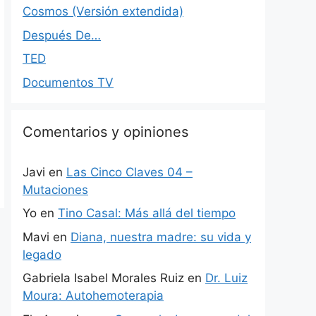
Cosmos (Versión extendida)
Después De…
TED
Documentos TV
Comentarios y opiniones
Javi
en
Las Cinco Claves 04 –
Mutaciones
Yo
en
Tino Casal: Más allá del tiempo
Mavi
en
Diana, nuestra madre: su vida y
legado
Gabriela Isabel Morales Ruiz
en
Dr. Luiz
Moura: Autohemoterapia