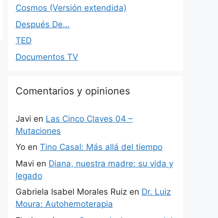
Cosmos (Versión extendida)
Después De…
TED
Documentos TV
Comentarios y opiniones
Javi
en
Las Cinco Claves 04 –
Mutaciones
Yo
en
Tino Casal: Más allá del tiempo
Mavi
en
Diana, nuestra madre: su vida y
legado
Gabriela Isabel Morales Ruiz
en
Dr. Luiz
Moura: Autohemoterapia