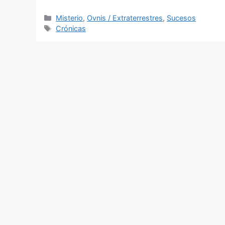
Categorías
Misterio
,
Ovnis / Extraterrestres
,
Sucesos
Etiquetas
Crónicas