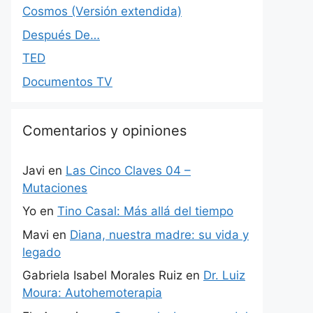
Cosmos (Versión extendida)
Después De…
TED
Documentos TV
Comentarios y opiniones
Javi
en
Las Cinco Claves 04 –
Mutaciones
Yo
en
Tino Casal: Más allá del tiempo
Mavi
en
Diana, nuestra madre: su vida y
legado
Gabriela Isabel Morales Ruiz
en
Dr. Luiz
Moura: Autohemoterapia