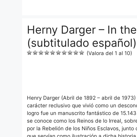
Saltar
al
contenido
Herny Darger – In th
(subtitulado español)
(Valora del 1 al 10)
Henry Darger (Abril de 1892 – abril de 1973)
carácter reclusivo que vivió como un descon
logro fue un manuscrito fantástico de 15.143 
se conoce como los Reinos de lo Irreal, so
por la Rebelión de los Niños Esclavos, junto 
que servían como ilustración a dicha histori