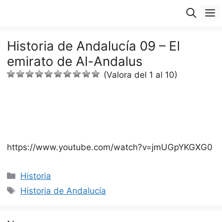
Saltar
M
al
contenido
Historia de Andalucía 09 – El
emirato de Al-Andalus
(Valora del 1 al 10)
https://www.youtube.com/watch?v=jmUGpYKGXG0
Categorías
Historia
Etiquetas
Historia de Andalucía