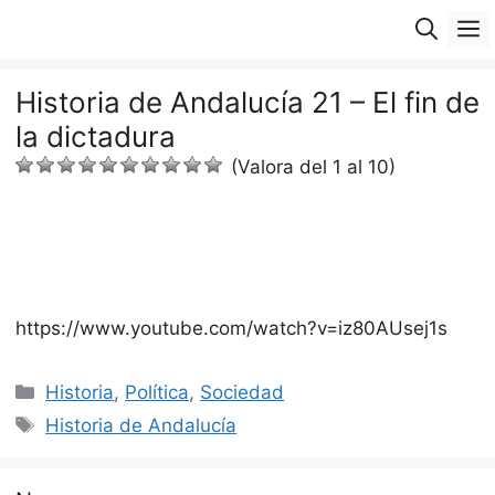
Saltar
M
al
contenido
Historia de Andalucía 21 – El fin de
la dictadura
(Valora del 1 al 10)
https://www.youtube.com/watch?v=iz80AUsej1s
Categorías
Historia
,
Política
,
Sociedad
Etiquetas
Historia de Andalucía