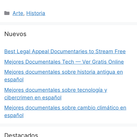
Categorías
Arte
,
Historia
Nuevos
Best Legal Appeal Documentaries to Stream Free
Mejores Documentales Tech — Ver Gratis Online
Mejores documentales sobre historia antigua en
español
Mejores documentales sobre tecnología y
cibercrimen en español
Mejores documentales sobre cambio climático en
español
Destacados