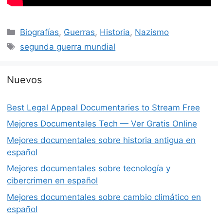
Categorías
Biografías
,
Guerras
,
Historia
,
Nazismo
Etiquetas
segunda guerra mundial
Nuevos
Best Legal Appeal Documentaries to Stream Free
Mejores Documentales Tech — Ver Gratis Online
Mejores documentales sobre historia antigua en
español
Mejores documentales sobre tecnología y
cibercrimen en español
Mejores documentales sobre cambio climático en
español