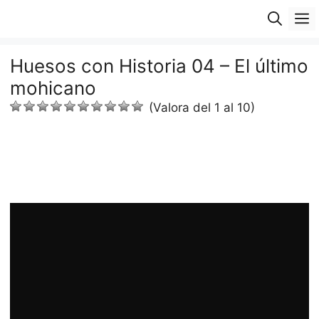
Saltar
M
al
contenido
Huesos con Historia 04 – El último
mohicano
(Valora del 1 al 10)