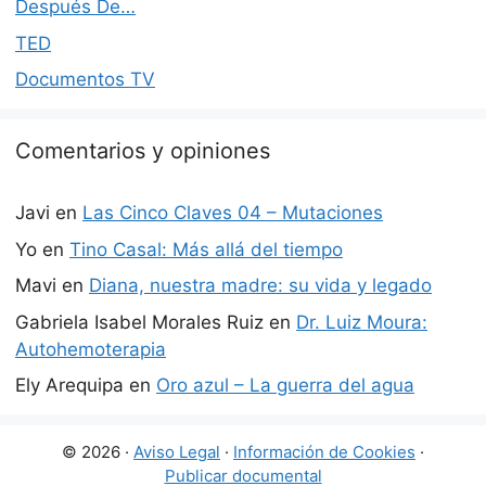
Después De…
TED
Documentos TV
Comentarios y opiniones
Javi
en
Las Cinco Claves 04 – Mutaciones
Yo
en
Tino Casal: Más allá del tiempo
Mavi
en
Diana, nuestra madre: su vida y legado
Gabriela Isabel Morales Ruiz
en
Dr. Luiz Moura:
Autohemoterapia
Ely Arequipa
en
Oro azul – La guerra del agua
© 2026 ·
Aviso Legal
·
Información de Cookies
·
Publicar documental