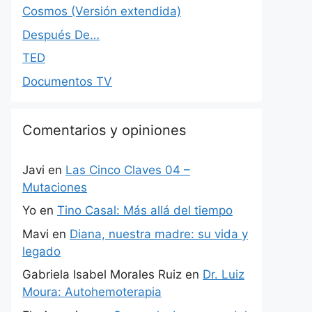
Cosmos (Versión extendida)
Después De…
TED
Documentos TV
Comentarios y opiniones
Javi
en
Las Cinco Claves 04 –
Mutaciones
Yo
en
Tino Casal: Más allá del tiempo
Mavi
en
Diana, nuestra madre: su vida y
legado
Gabriela Isabel Morales Ruiz
en
Dr. Luiz
Moura: Autohemoterapia