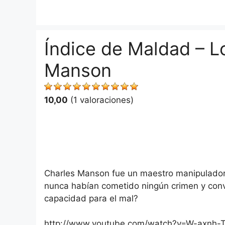
Saltar
al
contenido
Índice de Maldad – L
Manson
10,00
(1 valoraciones)
Charles Manson fue un maestro manipulador
nunca habían cometido ningún crimen y con
capacidad para el mal?
http://www.youtube.com/watch?v=W-axnh-