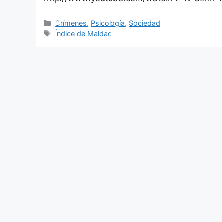
Categorías
Crímenes
,
Psicología
,
Sociedad
Etiquetas
Índice de Maldad