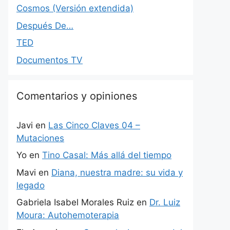
Cosmos (Versión extendida)
Después De…
TED
Documentos TV
Comentarios y opiniones
Javi
en
Las Cinco Claves 04 –
Mutaciones
Yo
en
Tino Casal: Más allá del tiempo
Mavi
en
Diana, nuestra madre: su vida y
legado
Gabriela Isabel Morales Ruiz
en
Dr. Luiz
Moura: Autohemoterapia