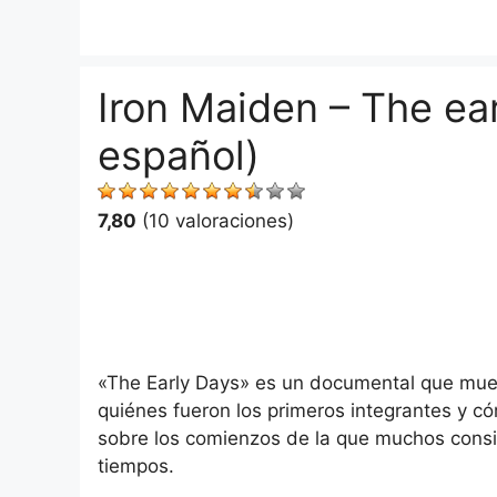
Saltar
al
contenido
Iron Maiden – The ear
español)
7,80
(10 valoraciones)
«The Early Days» es un documental que mues
quiénes fueron los primeros integrantes y 
sobre los comienzos de la que muchos cons
tiempos.