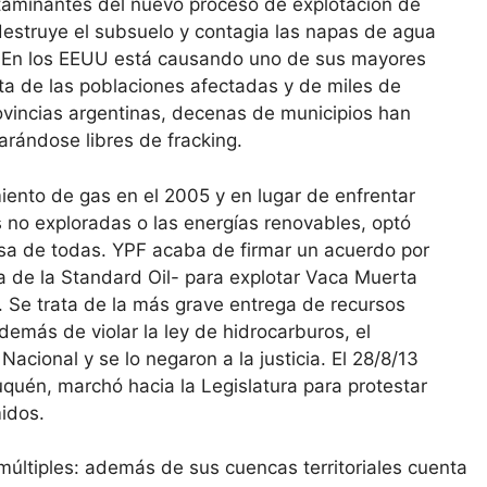
ntaminantes del nuevo proceso de explotación de
 destruye el subsuelo y contagia las napas de agua
. En los EEUU está causando uno de sus mayores
ta de las poblaciones afectadas y de miles de
 provincias argentinas, decenas de municipios han
arándose libres de fracking.
iento de gas en el 2005 y en lugar de enfrentar
as no exploradas o las energías renovables, optó
tosa de todas. YPF acaba de firmar un acuerdo por
 de la Standard Oil- para explotar Vaca Muerta
 Se trata de la más grave entrega de recursos
emás de violar la ley de hidrocarburos, el
acional y se lo negaron a la justicia. El 28/8/13
uén, marchó hacia la Legislatura para protestar
midos.
múltiples: además de sus cuencas territoriales cuenta