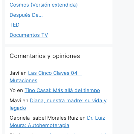
Cosmos (Versión extendida)
Después De…
TED
Documentos TV
Comentarios y opiniones
Javi
en
Las Cinco Claves 04 –
Mutaciones
Yo
en
Tino Casal: Más allá del tiempo
Mavi
en
Diana, nuestra madre: su vida y
legado
Gabriela Isabel Morales Ruiz
en
Dr. Luiz
Moura: Autohemoterapia