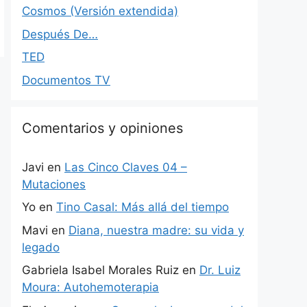
Cosmos (Versión extendida)
Después De…
TED
Documentos TV
Comentarios y opiniones
Javi
en
Las Cinco Claves 04 –
Mutaciones
Yo
en
Tino Casal: Más allá del tiempo
Mavi
en
Diana, nuestra madre: su vida y
legado
Gabriela Isabel Morales Ruiz
en
Dr. Luiz
Moura: Autohemoterapia