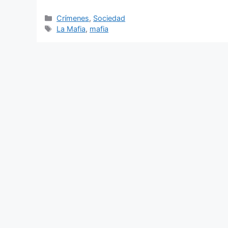
Categorías
Crímenes
,
Sociedad
Etiquetas
La Mafia
,
mafia