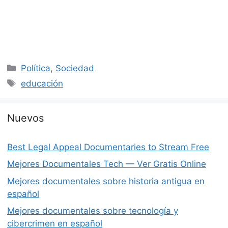
Categorías
Política
,
Sociedad
Etiquetas
educación
Nuevos
Best Legal Appeal Documentaries to Stream Free
Mejores Documentales Tech — Ver Gratis Online
Mejores documentales sobre historia antigua en
español
Mejores documentales sobre tecnología y
cibercrimen en español