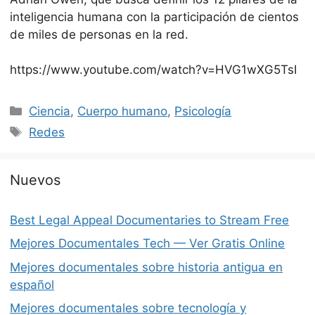
inteligencia humana con la participación de cientos
de miles de personas en la red.
https://www.youtube.com/watch?v=HVG1wXG5TsI
Categorías
Ciencia
,
Cuerpo humano
,
Psicología
Etiquetas
Redes
Nuevos
Best Legal Appeal Documentaries to Stream Free
Mejores Documentales Tech — Ver Gratis Online
Mejores documentales sobre historia antigua en
español
Mejores documentales sobre tecnología y