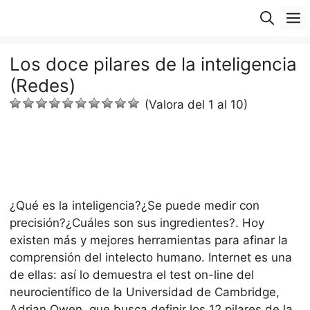
Saltar
M
al
contenido
Los doce pilares de la inteligencia
(Redes)
(Valora del 1 al 10)
¿Qué es la inteligencia?¿Se puede medir con
precisión?¿Cuáles son sus ingredientes?. Hoy
existen más y mejores herramientas para afinar la
comprensión del intelecto humano. Internet es una
de ellas: así lo demuestra el test on-line del
neurocientífico de la Universidad de Cambridge,
Adrian Owen, que busca definir los 12 pilares de la