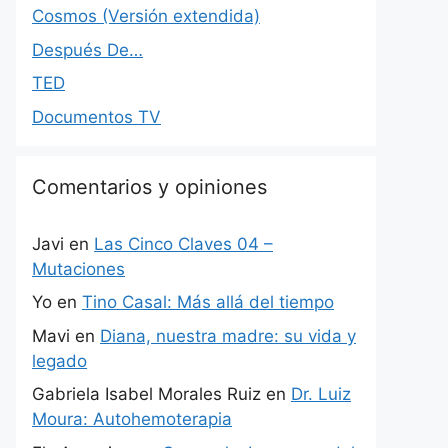
Cosmos (Versión extendida)
Después De…
TED
Documentos TV
Comentarios y opiniones
Javi
en
Las Cinco Claves 04 –
Mutaciones
Yo
en
Tino Casal: Más allá del tiempo
Mavi
en
Diana, nuestra madre: su vida y
legado
Gabriela Isabel Morales Ruiz
en
Dr. Luiz
Moura: Autohemoterapia