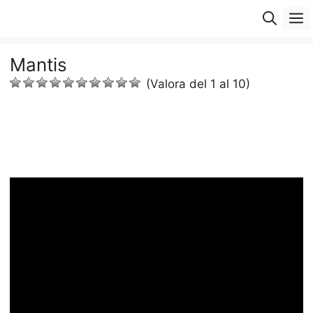
Saltar
M
al
contenido
Mantis
(Valora del 1 al 10)