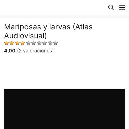
Saltar
M
al
contenido
Mariposas y larvas (Atlas
Audiovisual)
4,00
(2 valoraciones)