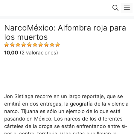
Saltar
M
al
contenido
NarcoMéxico: Alfombra roja para
los muertos
10,00
(2 valoraciones)
Jon Sistiaga recorre en un largo reportaje, que se
emitirá en dos entregas, la geografí­a de la violencia
narco. Tijuana es sólo un ejemplo de lo que está
pasando en México. Los narcos de los diferentes
cárteles de la droga se están enfrentando entre sí­
por el control territorial y las rutas que llevan la