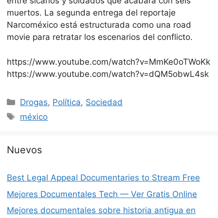
entre sicarios y soldados que acabará con seis
muertos. La segunda entrega del reportaje
Narcoméxico está estructurada como una road
movie para retratar los escenarios del conflicto.
https://www.youtube.com/watch?v=MmKe0oTWoKk
https://www.youtube.com/watch?v=dQM5obwL4sk
Categorías
Drogas
,
Política
,
Sociedad
Etiquetas
méxico
Nuevos
Best Legal Appeal Documentaries to Stream Free
Mejores Documentales Tech — Ver Gratis Online
Mejores documentales sobre historia antigua en