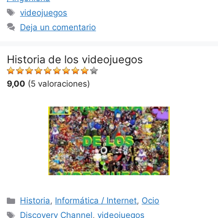
Etiquetas
videojuegos
Deja un comentario
Historia de los videojuegos
9,00
(5 valoraciones)
Categorías
Historia
,
Informática / Internet
,
Ocio
Etiquetas
Discovery Channel
,
videojuegos