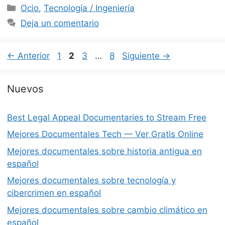
Categorías
Ocio
,
Tecnología / Ingeniería
Deja un comentario
Página
Página
Página
Página
←
Anterior
1
2
3
…
8
Siguiente
→
Nuevos
Best Legal Appeal Documentaries to Stream Free
Mejores Documentales Tech — Ver Gratis Online
Mejores documentales sobre historia antigua en
español
Mejores documentales sobre tecnología y
cibercrimen en español
Mejores documentales sobre cambio climático en
español