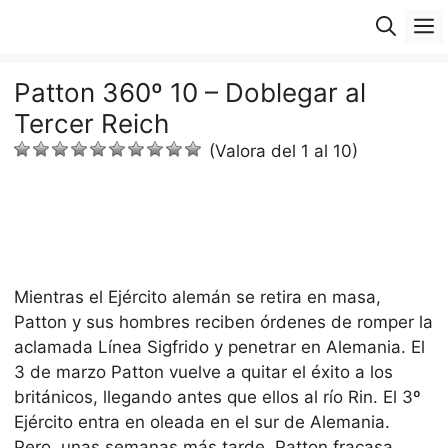
Saltar
M
al
contenido
Patton 360º 10 – Doblegar al
Tercer Reich
(Valora del 1 al 10)
Mientras el Ejército alemán se retira en masa,
Patton y sus hombres reciben órdenes de romper la
aclamada Línea Sigfrido y penetrar en Alemania. El
3 de marzo Patton vuelve a quitar el éxito a los
británicos, llegando antes que ellos al río Rin. El 3º
Ejército entra en oleada en el sur de Alemania.
Pero, unas semanas más tarde, Patton fracasa