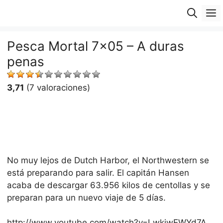
Saltar
M
al
contenido
Pesca Mortal 7×05 – A duras
penas
3,71
(7 valoraciones)
No muy lejos de Dutch Harbor, el Northwestern se
está preparando para salir. El capitán Hansen
acaba de descargar 63.956 kilos de centollas y se
preparan para un nuevo viaje de 5 días.
http://www.youtube.com/watch?v=LwkiwEWYd7A