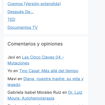
Cosmos (Versión extendida)
Después De…
TED
Documentos TV
Comentarios y opiniones
Javi
en
Las Cinco Claves 04 –
Mutaciones
Yo
en
Tino Casal: Más allá del tiempo
Mavi
en
Diana, nuestra madre: su vida y
legado
Gabriela Isabel Morales Ruiz
en
Dr. Luiz
Moura: Autohemoterapia