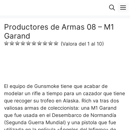
Saltar
M
al
contenido
Productores de Armas 08 – M1
Garand
(Valora del 1 al 10)
El equipo de Gunsmoke tiene que acabar de
modelar un rifle a tiempo para un cazador que tiene
que recoger su trofeo en Alaska. Rich va tras dos
valiosas armas de coleccionista: una M1 Garand
que fue usada en el Desembarco de Normandía
(Segunda Guerra Mundial) y una pistola que fue
utilizada en la película «Ángeles del Infierno» de