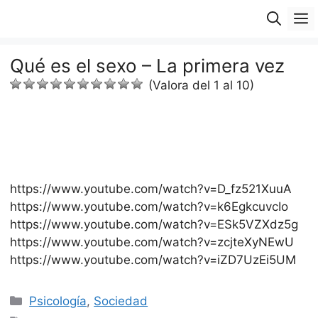
Saltar
M
al
contenido
Qué es el sexo – La primera vez
(Valora del 1 al 10)
https://www.youtube.com/watch?v=D_fz521XuuA
https://www.youtube.com/watch?v=k6EgkcuvcIo
https://www.youtube.com/watch?v=ESk5VZXdz5g
https://www.youtube.com/watch?v=zcjteXyNEwU
https://www.youtube.com/watch?v=iZD7UzEi5UM
Categorías
Psicología
,
Sociedad