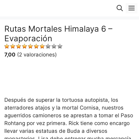
Saltar
M
al
contenido
Rutas Mortales Himalaya 6 –
Evaporación
7,00
(2 valoraciones)
Después de superar la tortuosa autopista, los
aterradores atajos y la mortal Cornisa, nuestros
aguerridos camioneros se aprestan a tomar el Paso
Rohtang por vez primera. Rick tiene como encargo
llevar varias estatuas de Buda a diversos
monasterios. Lisa debe entregar mucha mercancía