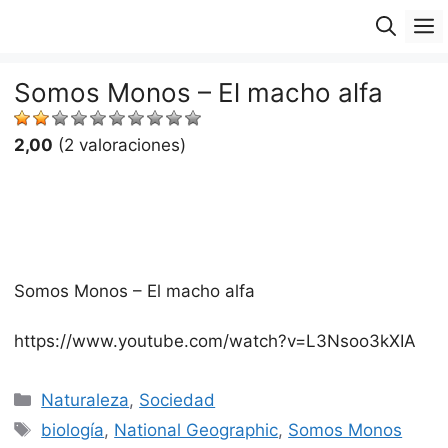
Saltar
M
al
contenido
Somos Monos – El macho alfa
2,00
(2 valoraciones)
Somos Monos – El macho alfa
https://www.youtube.com/watch?v=L3Nsoo3kXIA
Categorías
Naturaleza
,
Sociedad
Etiquetas
biología
,
National Geographic
,
Somos Monos