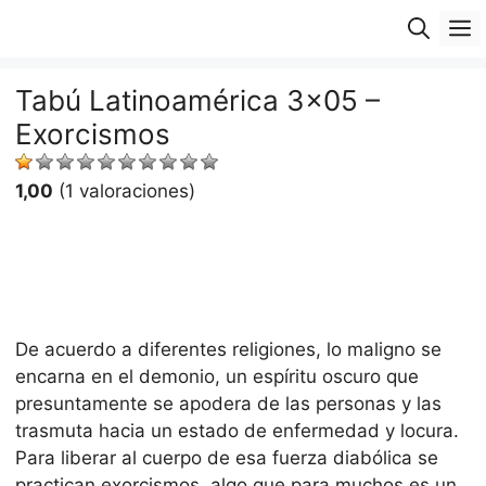
Saltar
M
al
contenido
Tabú Latinoamérica 3×05 –
Exorcismos
1,00
(1 valoraciones)
De acuerdo a diferentes religiones, lo maligno se
encarna en el demonio, un espíritu oscuro que
presuntamente se apodera de las personas y las
trasmuta hacia un estado de enfermedad y locura.
Para liberar al cuerpo de esa fuerza diabólica se
practican exorcismos, algo que para muchos es un