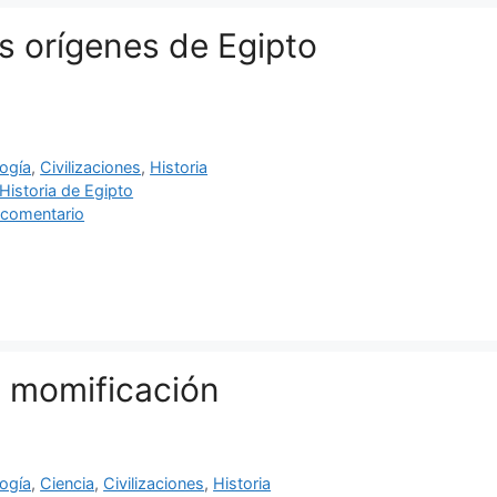
os orígenes de Egipto
ías
ogía
,
Civilizaciones
,
Historia
as
Historia de Egipto
 comentario
a momificación
ías
ogía
,
Ciencia
,
Civilizaciones
,
Historia