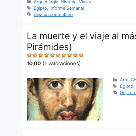
Categorías
Arqueología
,
Historia
,
Viajes
Etiquetas
Egipto
,
Informe Semanal
Deja un comentario
La muerte y el viaje al má
Pirámides)
10,00
(1 valoraciones)
Categor
Arte
,
Ci
Etiquet
Egipto
,
Deja un