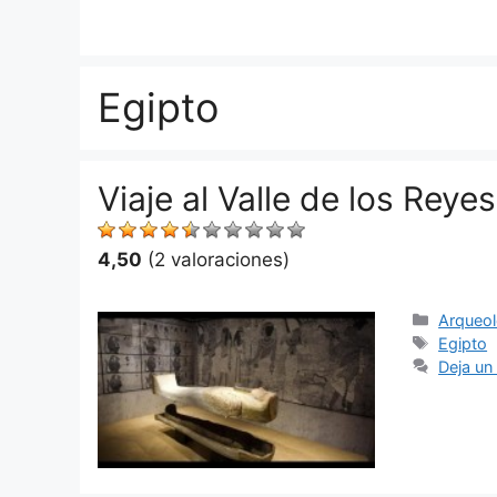
Saltar
al
contenido
Egipto
Viaje al Valle de los Reyes
4,50
(2 valoraciones)
Categor
Arqueol
Etiquet
Egipto
Deja un