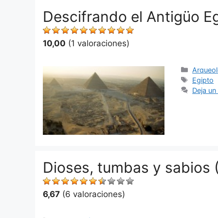
Descifrando el Antigüo E
10,00
(1 valoraciones)
Categor
Arqueol
Etiquet
Egipto
Deja un
Dioses, tumbas y sabios 
6,67
(6 valoraciones)