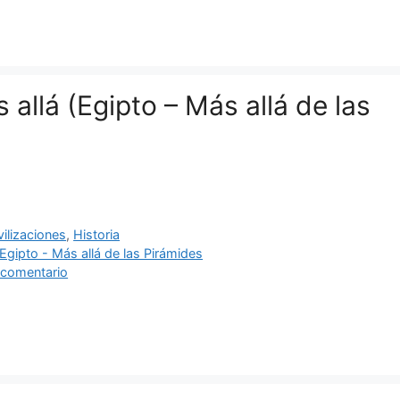
s allá (Egipto – Más allá de las
ías
vilizaciones
,
Historia
as
Egipto - Más allá de las Pirámides
 comentario