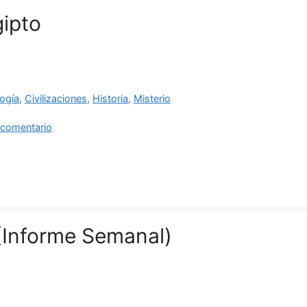
gipto
ías
ogía
,
Civilizaciones
,
Historia
,
Misterio
as
 comentario
(Informe Semanal)