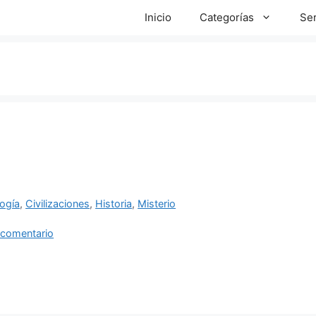
Inicio
Categorías
Ser
ías
ogía
,
Civilizaciones
,
Historia
,
Misterio
as
 comentario