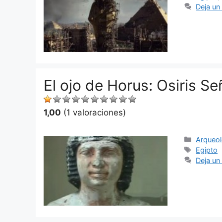
Deja un
El ojo de Horus: Osiris S
1,00
(1 valoraciones)
Categor
Arqueol
Etiquet
Egipto
Deja un