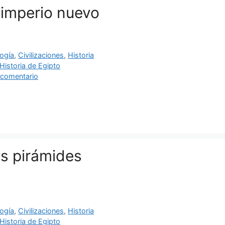
l imperio nuevo
ías
ogía
,
Civilizaciones
,
Historia
as
Historia de Egipto
 comentario
as pirámides
ías
ogía
,
Civilizaciones
,
Historia
as
Historia de Egipto