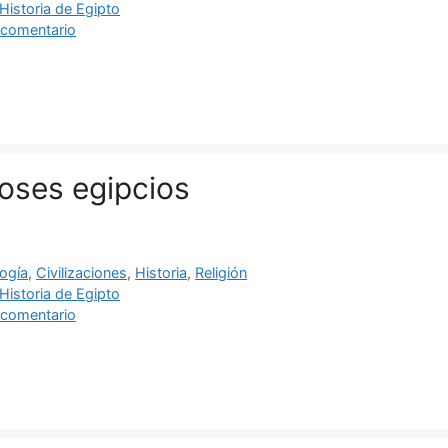
as
Historia de Egipto
 comentario
ioses egipcios
ías
ogía
,
Civilizaciones
,
Historia
,
Religión
as
Historia de Egipto
 comentario