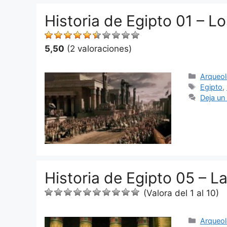
Historia de Egipto 01 – L
5,50
(2 valoraciones)
Categor
Arqueol
Etiquet
Egipto
,
Deja un
Historia de Egipto 05 – L
(Valora del 1 al 10)
Categor
Arqueol