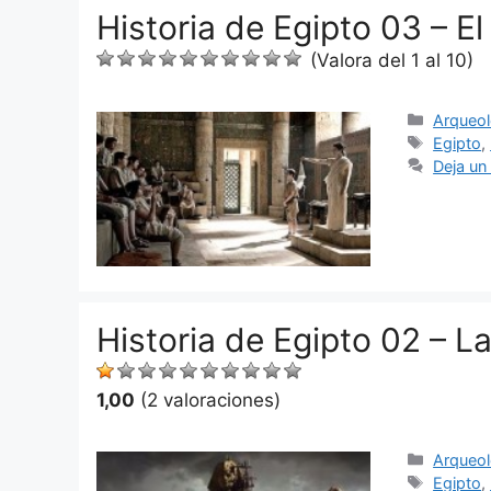
Historia de Egipto 03 – E
(Valora del 1 al 10)
Categor
Arqueol
Etiquet
Egipto
,
Deja un
Historia de Egipto 02 – L
1,00
(2 valoraciones)
Categor
Arqueol
Etiquet
Egipto
,