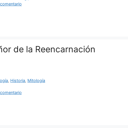
 comentario
eñor de la Reencarnación
ías
ogía
,
Historia
,
Mitología
as
 comentario