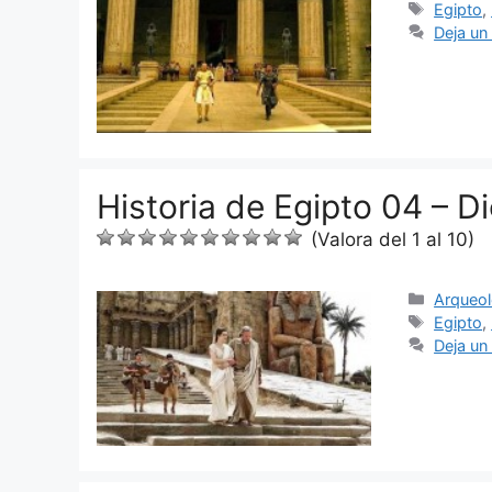
Etiquet
Egipto
,
Deja un
Historia de Egipto 04 – D
(Valora del 1 al 10)
Categor
Arqueol
Etiquet
Egipto
,
Deja un