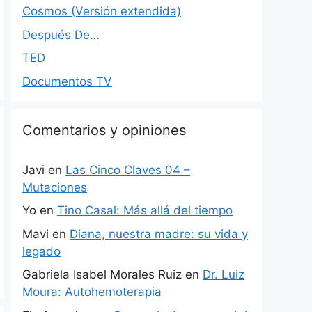
Cosmos (Versión extendida)
Después De…
TED
Documentos TV
Comentarios y opiniones
Javi
en
Las Cinco Claves 04 –
Mutaciones
Yo
en
Tino Casal: Más allá del tiempo
Mavi
en
Diana, nuestra madre: su vida y
legado
Gabriela Isabel Morales Ruiz
en
Dr. Luiz
Moura: Autohemoterapia