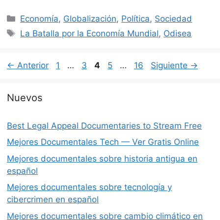
Categorías
Economía
,
Globalización
,
Política
,
Sociedad
Etiquetas
La Batalla por la Economía Mundial
,
Odisea
Página
Página
Página
Página
Página
←
Anterior
1
…
3
4
5
…
16
Siguiente
→
Nuevos
Best Legal Appeal Documentaries to Stream Free
Mejores Documentales Tech — Ver Gratis Online
Mejores documentales sobre historia antigua en
español
Mejores documentales sobre tecnología y
cibercrimen en español
Mejores documentales sobre cambio climático en