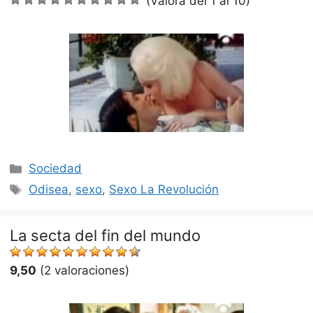
(Valora del 1 al 10)
Categorías
Sociedad
Etiquetas
Odisea
,
sexo
,
Sexo La Revolución
La secta del fin del mundo
9,50
(2 valoraciones)