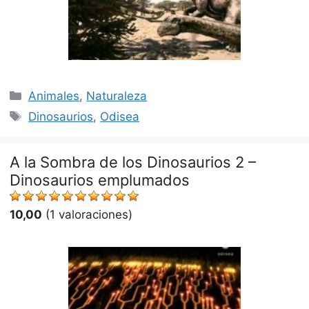
Categorías
Animales
,
Naturaleza
Etiquetas
Dinosaurios
,
Odisea
A la Sombra de los Dinosaurios 2 –
Dinosaurios emplumados
10,00
(1 valoraciones)