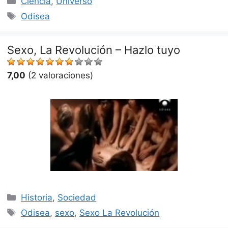
Ciencia
,
Universo
Etiquetas
Odisea
Sexo, La Revolución – Hazlo tuyo
7,00
(2 valoraciones)
Categorías
Historia
,
Sociedad
Etiquetas
Odisea
,
sexo
,
Sexo La Revolución