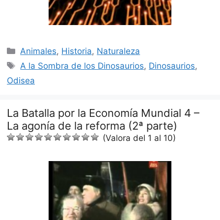
Categorías
Animales
,
Historia
,
Naturaleza
Etiquetas
A la Sombra de los Dinosaurios
,
Dinosaurios
,
Odisea
La Batalla por la Economía Mundial 4 –
La agonía de la reforma (2ª parte)
(Valora del 1 al 10)