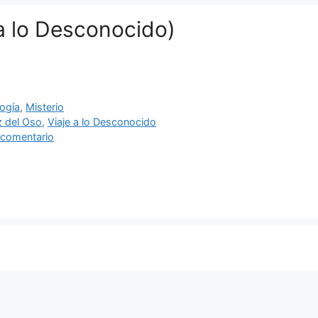
 a lo Desconocido)
ías
ogía
,
Misterio
as
 del Oso
,
Viaje a lo Desconocido
 comentario