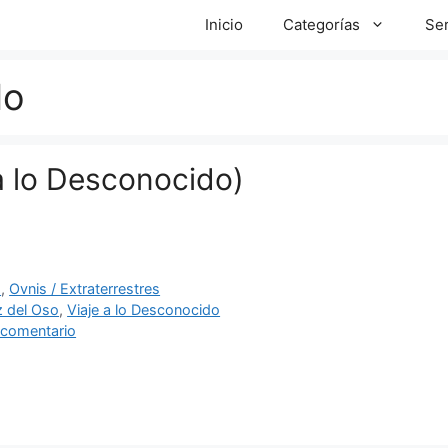
Inicio
Categorías
Ser
do
a lo Desconocido)
ías
o
,
Ovnis / Extraterrestres
as
 del Oso
,
Viaje a lo Desconocido
 comentario