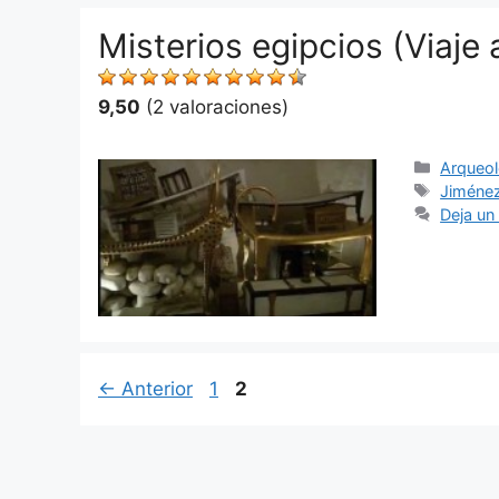
Misterios egipcios (Viaje
9,50
(2 valoraciones)
Categor
Arqueol
Etiquet
Jiménez
Deja un
Página
Página
←
Anterior
1
2