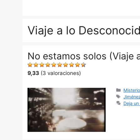
Saltar
al
contenido
Viaje a lo Desconoci
No estamos solos (Viaje 
9,33
(3 valoraciones)
Categor
Misteri
Etiquet
Jiménez
Deja un