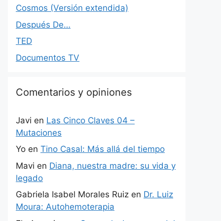
Cosmos (Versión extendida)
Después De…
TED
Documentos TV
Comentarios y opiniones
Javi
en
Las Cinco Claves 04 –
Mutaciones
Yo
en
Tino Casal: Más allá del tiempo
Mavi
en
Diana, nuestra madre: su vida y
legado
Gabriela Isabel Morales Ruiz
en
Dr. Luiz
Moura: Autohemoterapia