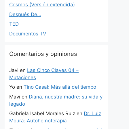
Cosmos (Versión extendida)
Después De…
TED
Documentos TV
Comentarios y opiniones
Javi
en
Las Cinco Claves 04 –
Mutaciones
Yo
en
Tino Casal: Más allá del tiempo
Mavi
en
Diana, nuestra madre: su vida y
legado
Gabriela Isabel Morales Ruiz
en
Dr. Luiz
Moura: Autohemoterapia