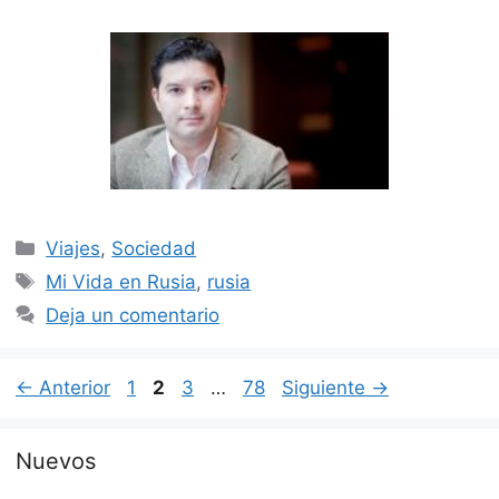
Categorías
Viajes
,
Sociedad
Etiquetas
Mi Vida en Rusia
,
rusia
Deja un comentario
Página
Página
Página
Página
←
Anterior
1
2
3
…
78
Siguiente
→
Nuevos