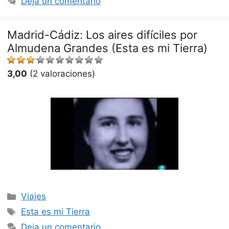
Deja un comentario
Madrid-Cádiz: Los aires difíciles por
Almudena Grandes (Esta es mi Tierra)
3,00
(2 valoraciones)
Categorías
Viajes
Etiquetas
Esta es mi Tierra
Deja un comentario