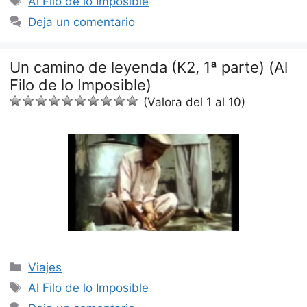
Al Filo de lo Imposible
Deja un comentario
Un camino de leyenda (K2, 1ª parte) (Al
Filo de lo Imposible)
(Valora del 1 al 10)
Categorías
Viajes
Etiquetas
Al Filo de lo Imposible