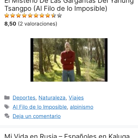
El Misterio De Las Gargantas Del Yarlung
Tsangpo (Al Filo de lo Imposible)
8,50
(2 valoraciones)
Categorías
Deportes
,
Naturaleza
,
Viajes
Etiquetas
Al Filo de lo Imposible
,
alpinismo
Deja un comentario
Mi Vida en Rusia – Españoles en Kaluga