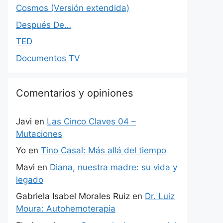
Cosmos (Versión extendida)
Después De…
TED
Documentos TV
Comentarios y opiniones
Javi
en
Las Cinco Claves 04 –
Mutaciones
Yo
en
Tino Casal: Más allá del tiempo
Mavi
en
Diana, nuestra madre: su vida y
legado
Gabriela Isabel Morales Ruiz
en
Dr. Luiz
Moura: Autohemoterapia