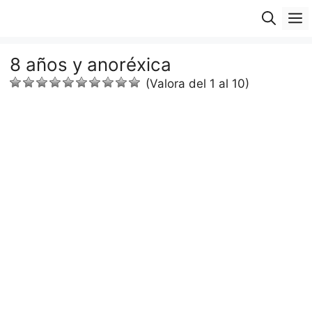
Saltar
M
al
contenido
8 años y anoréxica
(Valora del 1 al 10)