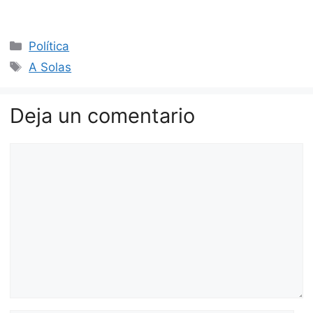
Categorías
Política
Etiquetas
A Solas
Deja un comentario
Comentario